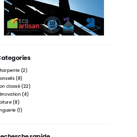
ategories
harpente
(2)
onseils
(8)
on classé
(22)
énovation
(4)
oiture
(8)
inguerie
(1)
echerche rapide