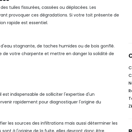
 des tuiles fissurées, cassées ou déplacées. Les
vant provoquer ces dégradations. Si votre toit présente de
on rapide est essentiel.
e d'eau stagnante, de taches humides ou de bois gonflé.
e de votre charpente et mettre en danger la solidité de
C
C
C
N
R
est indispensable de solliciter l'expertise d'un
T
rvenir rapidement pour diagnostiquer l'origine du
Z
ier les sources des infiltrations mais aussi déterminer les
R
ont à l'origine de la fuite, elles devront donc être