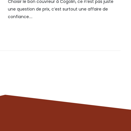
Choisir le bon couvreur à Cogolin, ce n’est pas juste
Un c
une question de prix, c’est surtout une affaire de
effe
confiance....
l'ét