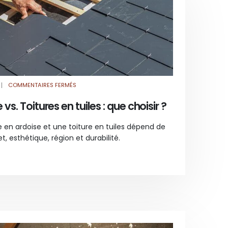
SUR
COMMENTAIRES FERMÉS
TOITURES
EN
ARDOISE
vs. Toitures en tuiles : que choisir ?
VS.
TOITURES
EN
TUILES
e en ardoise et une toiture en tuiles dépend de
:
QUE
t, esthétique, région et durabilité.
CHOISIR
?