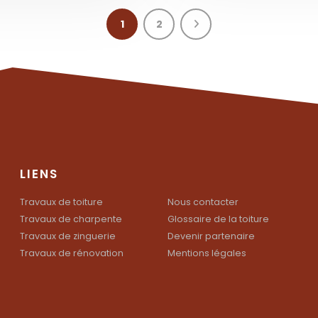
1
2
LIENS
Travaux de toiture
Nous contacter
Travaux de charpente
Glossaire de la toiture
Travaux de zinguerie
Devenir partenaire
Travaux de rénovation
Mentions légales