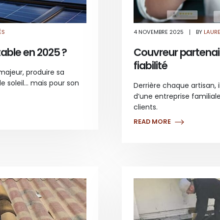
SUR
ÉS
4 NOVEMBRE 2025
BY
LAUR
TUILES
SOLAIRES
:
table en 2025 ?
Couvreur partenair
EST-
CE
fiabilité
VRAIMENT
RENTABLE
majeur, produire sa
EN
2025
e soleil… mais pour son
Derrière chaque artisan, 
?
d’une entreprise familial
clients.
READ MORE