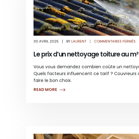
S
30 AVRIL 2025
BY
LAURENT
COMMENTAIRES FERMÉS
LE
PR
D
Le prix d’un nettoyage toiture au m² 
N
T
A
M
Vous vous demandez combien coûte un nettoya
:
Q
Quels facteurs influencent ce tarif ? Couvreurs
F
IL
faire le bon choix.
S
READ MORE