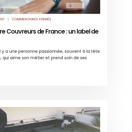
SUR
ENT
COMMENTAIRES FERMÉS
COUVREUR
PARTENAIRE
COUVREURS
e Couvreurs de France : un label de
DE
FRANCE
:
UN
LABEL
DE
il y a une personne passionnée, souvent à la tête
FIABILITÉ
e, qui aime son métier et prend soin de ses