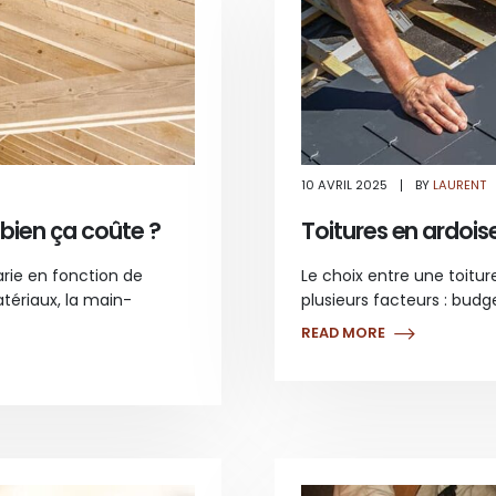
R
10 AVRIL 2025
BY
LAURENT
DGET
NOVATION
ARPENTE
bien ça coûte ?
Toitures en ardoise 
MBIEN
ÛTE
rie en fonction de
Le choix entre une toitur
atériaux, la main-
plusieurs facteurs : budge
READ MORE