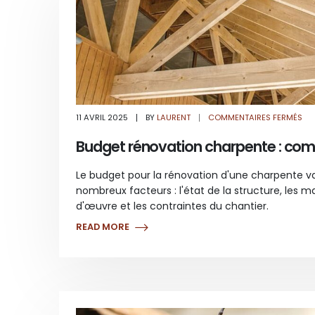
SU
11 AVRIL 2025
BY
LAURENT
COMMENTAIRES FERMÉS
BU
RÉ
CH
Budget rénovation charpente : com
:
CO
ÇA
CO
Le budget pour la rénovation d'une charpente va
?
nombreux facteurs : l'état de la structure, les m
d'œuvre et les contraintes du chantier.
READ MORE