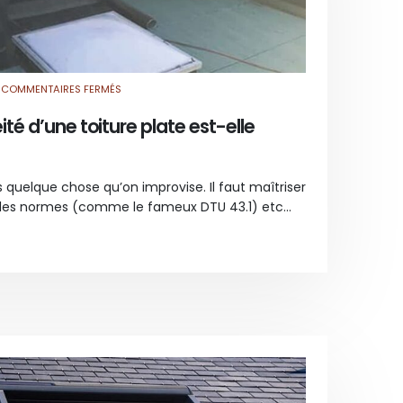
SUR
COMMENTAIRES FERMÉS
POURQUOI
L’ÉTANCHÉITÉ
D’UNE
té d’une toiture plate est-elle
TOITURE
PLATE
EST-
ELLE
IMPORTANTE
?
s quelque chose qu’on improvise. Il faut maîtriser
 les normes (comme le fameux DTU 43.1) etc...