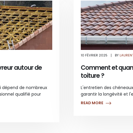
SUR
10 FÉVRIER 2025
BY
LAUREN
COMBIEN
COÛTE
UN
reur autour de
Comment et quand
CHARPENTIER
COUVREUR
toiture ?
AUTOUR
DE
MOI
?
moi dépend de nombreux
L'entretien des chéneaux
ssionnel qualifié pour
garantir la longévité et l'
READ MORE