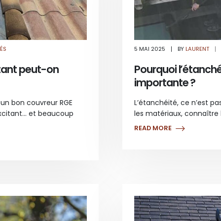
SUR
ÉS
5 MAI 2025
BY
LAURENT
SUBVENTION
ANAH
TOITURE
tant peut-on
Pourquoi l’étanchéi
:
QUEL
importante ?
MONTANT
PEUT-
ON
ESPÉRER
et un bon couvreur RGE
L’étanchéité, ce n’est pa
?
excitant… et beaucoup
les matériaux, connaître
READ MORE