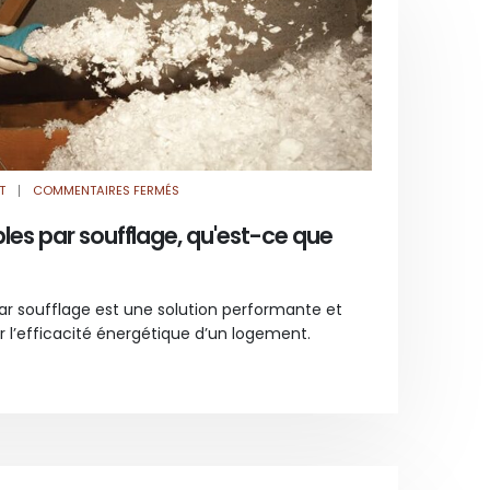
SUR
T
COMMENTAIRES FERMÉS
ISOLATION
DES
COMBLES
les par soufflage, qu'est-ce que
PAR
SOUFFLAGE,
QU’EST-
CE
QUE
C’EST
par soufflage est une solution performante et
?
r l’efficacité énergétique d’un logement.