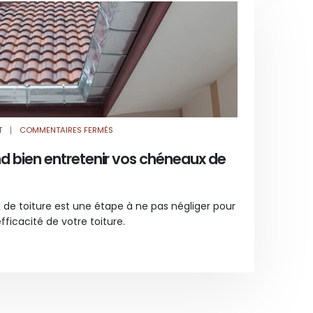
SUR
T
COMMENTAIRES FERMÉS
COMMENT
ET
QUAND
 bien entretenir vos chéneaux de
BIEN
ENTRETENIR
VOS
CHÉNEAUX
DE
TOITURE
 de toiture est une étape à ne pas négliger pour
?
efficacité de votre toiture.