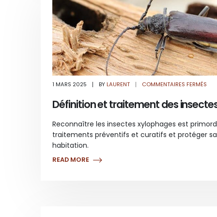
SUR
1 MARS 2025
BY
LAURENT
COMMENTAIRES FERMÉS
DÉF
ET
TRA
Définition et traitement des insect
DES
INS
XYL
Reconnaître les insectes xylophages est primordia
traitements préventifs et curatifs et protéger s
habitation.
READ MORE