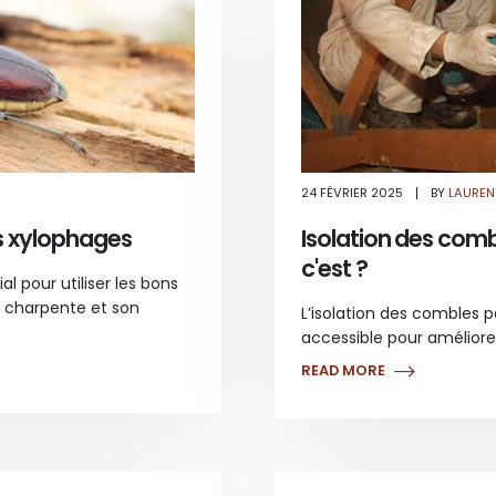
24 FÉVRIER 2025
BY
LAUREN
INITION
ITEMENT
es xylophages
Isolation des comb
ECTES
c'est ?
OPHAGES
l pour utiliser les bons
a charpente et son
L’isolation des combles 
accessible pour améliore
READ MORE