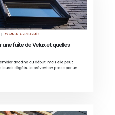
SUR
COMMENTAIRES FERMÉS
COMMENT
PRÉVENIR
UNE
ne fuite de Velux et quelles
FUITE
DE
VELUX
ET
QUELLES
SOLUTIONS
sembler anodine au début, mais elle peut
OFFRIR
?
 lourds dégâts. La prévention passe par un