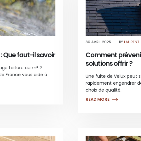
UR
30 AVRIL 2025
BY
LAURENT
IX
’UN
: Que faut-il savoir
Comment prévenir u
ETTOYAGE
OITURE
solutions offrir ?
U
²
ge toiture au m² ?
UE
 de France vous aide à
Une fuite de Velux peut 
AUT-
rapidement engendrer de
AVOIR
choix de qualité.
READ MORE