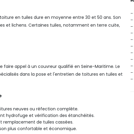
–
e toiture en tuiles dure en moyenne entre 30 et 50 ans. Son
–
es et lichens. Certaines tuiles, notamment en terre cuite,
–
–
–
–
–
–
–
 de faire appel à un couvreur qualifié en Seine-Maritime. Le
–
ialisés dans la pose et l'entretien de toitures en tuiles et
–
e
toitures neuves ou réfection complète.
t hydrofuge et vérification des étanchéités.
et remplacement de tuiles cassées.
ison plus confortable et économique.