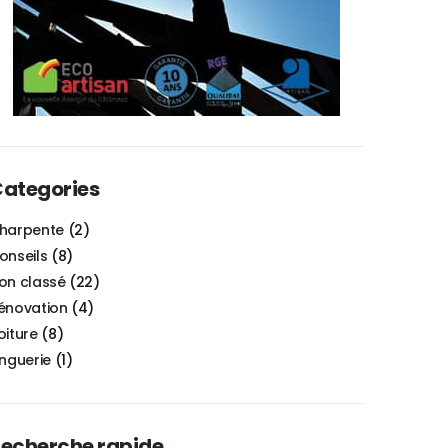
ategories
harpente
(2)
onseils
(8)
on classé
(22)
énovation
(4)
oiture
(8)
inguerie
(1)
echerche rapide