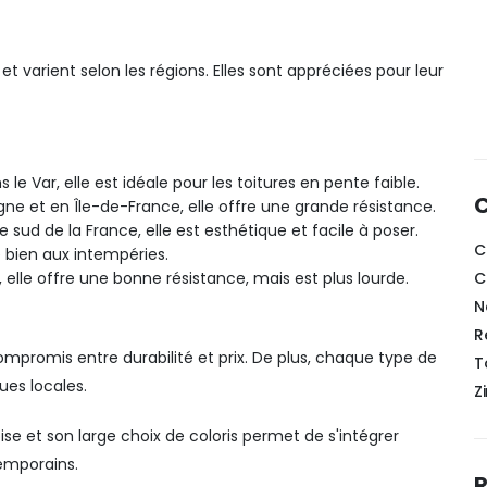
et varient selon les régions. Elles sont appréciées pour leur
le Var, elle est idéale pour les toitures en pente faible.
C
gne et en Île-de-France, elle offre une grande résistance.
d de la France, elle est esthétique et facile à poser.
C
te bien aux intempéries.
C
, elle offre une bonne résistance, mais est plus lourde.
N
R
compromis entre durabilité et prix. De plus, chaque type de
T
ues locales.
Z
oise et son large choix de coloris permet de s'intégrer
emporains.
R