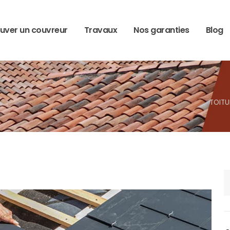
uver un couvreur
Travaux
Nos garanties
Blog
TOITU