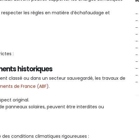
nt respecter les règles en matière d’échafaudage et
–
–
–
–
–
–
ictes :
–
–
ents historiques
–
–
ent classé ou dans un secteur sauvegardé, les travaux de
–
iments de France (ABF)
.
pect original.
de panneaux solaires, peuvent être interdites ou
des conditions climatiques rigoureuses :