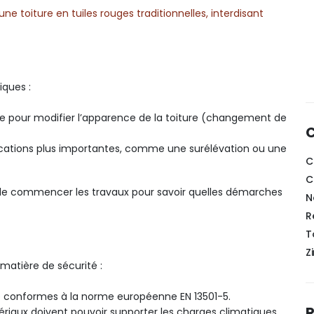
une toiture en tuiles rouges traditionnelles, interdisant
iques :
ire pour modifier l’apparence de la toiture (changement de
C
ications plus importantes, comme une surélévation ou une
C
C
t de commencer les travaux pour savoir quelles démarches
N
R
T
Z
 matière de sécurité :
re conformes à la norme européenne EN 13501-5.
R
ériaux doivent pouvoir supporter les charges climatiques