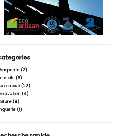
ategories
harpente
(2)
onseils
(8)
on classé
(22)
énovation
(4)
oiture
(8)
inguerie
(1)
echerche rapide