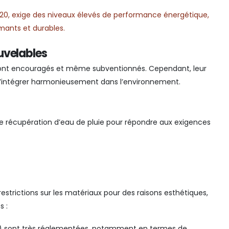
020, exige des niveaux élevés de performance énergétique,
rmants et durables.
uvelables
sont encouragés et même subventionnés. Cependant, leur
r s’intégrer harmonieusement dans l’environnement.
de récupération d’eau de pluie pour répondre aux exigences
strictions sur les matériaux pour des raisons esthétiques,
s :
e) sont très réglementées, notamment en termes de