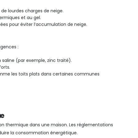
r de lourdes charges de neige.
hermiques et au gel.
sées pour éviter l’accumulation de neige.
igences :
n saline (par exemple, zinc traité).
orts.
omme les toits plats dans certaines communes
ue
ition thermique dans une maison. Les réglementations
éduire la consommation énergétique.