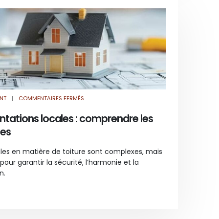
SUR
NT
COMMENTAIRES FERMÉS
TOITURE
ET
RÉGLEMENTATIONS
ntations locales : comprendre les
LOCALES
:
ces
COMPRENDRE
LES
NORMES
ET
les en matière de toiture sont complexes, mais
EXIGENCES
pour garantir la sécurité, l’harmonie et la
n.