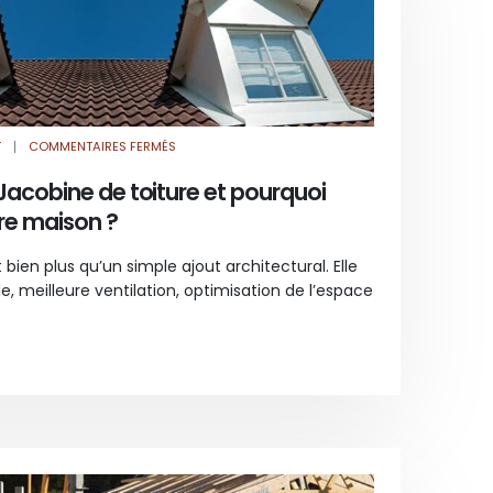
SUR
T
COMMENTAIRES FERMÉS
QU’EST-
CE
QU’UNE
Jacobine de toiture et pourquoi
JACOBINE
DE
re maison ?
TOITURE
ET
POURQUOI
L’ADOPTER
 bien plus qu’un simple ajout architectural. Elle
POUR
VOTRE
, meilleure ventilation, optimisation de l’espace
MAISON
?