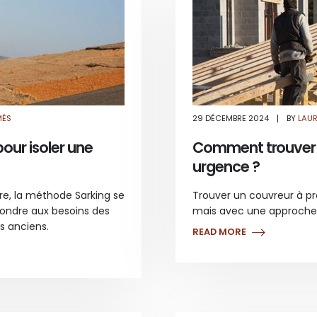
SUR
MÉS
29 DÉCEMBRE 2024
BY
LAU
QU’EST-
CE
QUE
our isoler une
Comment trouver u
LA
MÉTHODE
urgence ?
SARKING
POUR
ISOLER
UNE
ure, la méthode Sarking se
Trouver un couvreur à p
TOITURE
?
pondre aux besoins des
mais avec une approche 
 anciens.
READ MORE