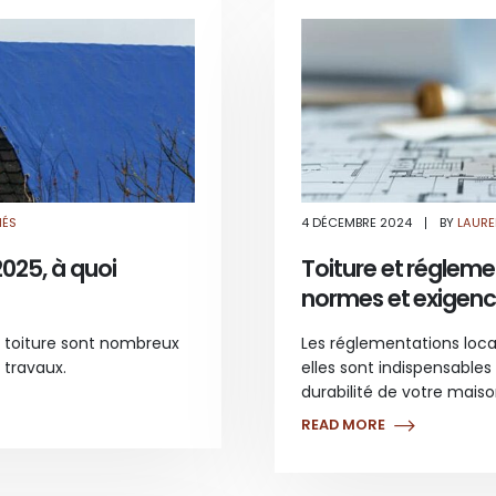
SUR
MÉS
4 DÉCEMBRE 2024
BY
LAURE
AIDES
POUR
LA
2025, à quoi
Toiture et régleme
RÉNOVATION
TOITURE
normes et exigen
EN
2025,
À
QUOI
re toiture sont nombreux
Les réglementations loca
S’ATTENDRE
?
 travaux.
elles sont indispensables 
durabilité de votre maiso
READ MORE