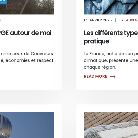
SUR
S
17 JANVIER 2025
BY
LAUREN
POURQUOI
FAIRE
APPEL
 RGE autour de moi
Les différents type
À
UN
pratique
COUVREUR
RGE
AUTOUR
DE
comme ceux de Couvreurs
La France, riche de son p
MOI
?
lité, économies et respect
climatique, présente une
chaque région.
READ MORE