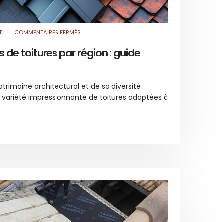
SUR
T
COMMENTAIRES FERMÉS
LES
DIFFÉRENTS
TYPES
s de toitures par région : guide
DE
TOITURES
PAR
RÉGION
:
GUIDE
atrimoine architectural et de sa diversité
PRATIQUE
 variété impressionnante de toitures adaptées à