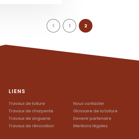
1
2
LIENS
Travaux de toiture
Nous contacter
Travaux de charpente
Glossaire de la toiture
Travaux de zinguerie
Devenir partenaire
Travaux de rénovation
Mentions légales