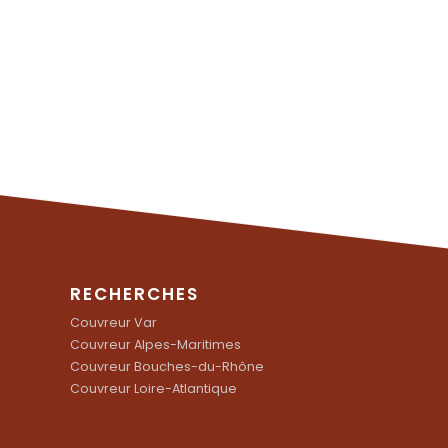
RECHERCHES
Couvreur Var
Couvreur Alpes-Maritimes
Couvreur Bouches-du-Rhône
Couvreur Loire-Atlantique