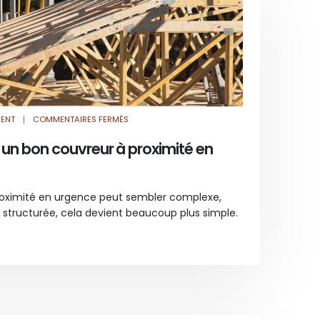
SUR
RENT
COMMENTAIRES FERMÉS
COMMENT
TROUVER
UN
n bon couvreur à proximité en
BON
COUVREUR
À
PROXIMITÉ
EN
URGENCE
roximité en urgence peut sembler complexe,
?
structurée, cela devient beaucoup plus simple.