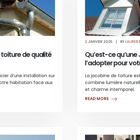
SUR
2 JANVIER 2025
BY
LAUREN
POURQUOI
INVESTIR
DANS
toiture de qualité
Qu’est-ce qu’une 
UNE
ZINGUERIE
l’adopter pour vot
TOITURE
DE
QUALITÉ
?
ier d’une installation sur
La jacobine de toiture est
otre habitation face aux
combine lumière naturelle
et charme intemporel.
READ MORE