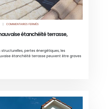
SUR
COMMENTAIRES FERMÉS
LES
RISQUES
D’UNE
mauvaise étanchéité terrasse,
MAUVAISE
ÉTANCHÉITÉ
TERRASSE,
TOITURE
PLATE
s structurelles, pertes énergétiques, les
aise étanchéité terrasse peuvent être graves