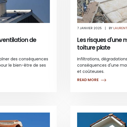
SUR
S
7 JANVIER 2025
BY
LAURENT
LES
CONSÉQUENCES
D’UNE
entilation de
Les risques d'une 
MAUVAISE
VENTILATION
toiture plate
DE
TOITURE
traîner des conséquences
Infiltrations, dégradation
pour le bien-être de ses
conséquences d'une mauv
et coûteuses.
READ MORE